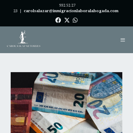
932 52 27
23
|
carolsalazar@inmigracionlaboralabogada.com