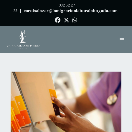
932 52 27
23
|
carolsalazar@inmigracionlaboralabogada.com