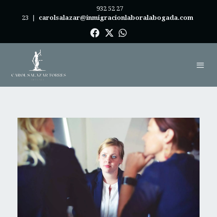
932 52 27
23
|
carolsalazar@inmigracionlaboralabogada.com