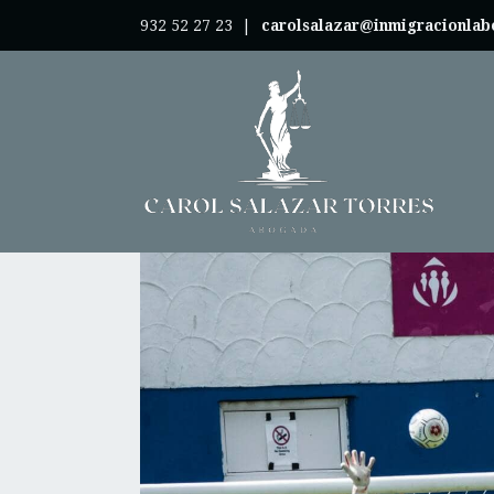
932 52 27 23
|
carolsalazar@inmigracionla