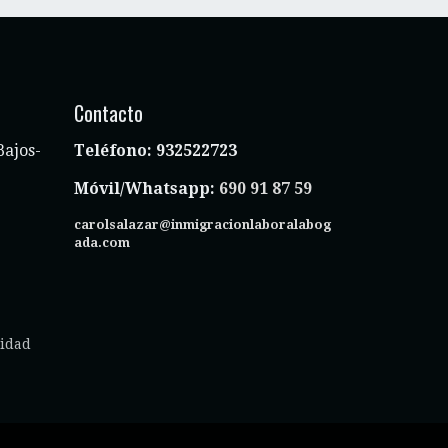
Contacto
Bajos-
Teléfono:
932522723
Móvil/Whatsapp:
690 91 87 59
carolsalazar@inmigracionlaboralabog
ada.com
cidad