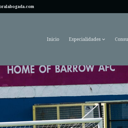
boralabogada.com
Inicio
Especialidades
Consul