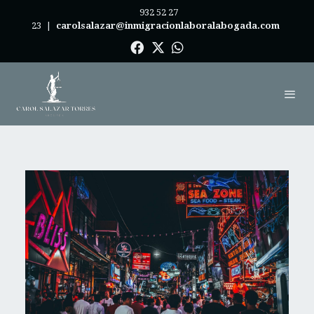
932 52 27
23
|
carolsalazar@inmigracionlaboralabogada.com