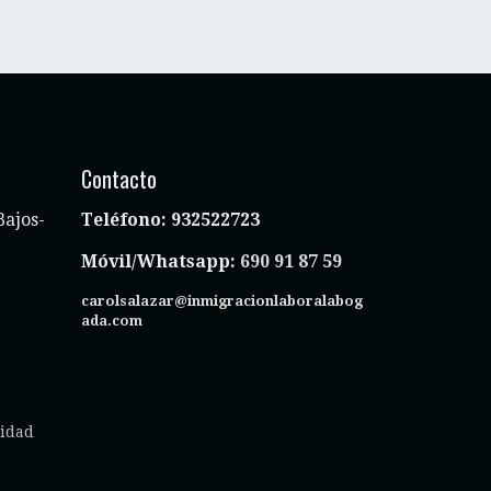
Contacto
Bajos-
Teléfono:
932522723
Móvil/Whatsapp:
690 91 87 59
carolsalazar@inmigracionlaboralabog
ada.com
cidad