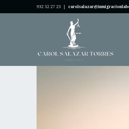
932 52 27 23
|
carolsalazar@inmigracionla