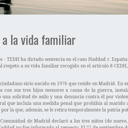
 a la vida familiar
- TEDH ha dictado sentencia en el caso Haddad c. España 
respeto a su vida familiar recogido en el artículo 8 CEDH,
ciudadano sirio nacido en 1976 que reside en Madrid. En en
a con sus tres hijos menores a causa de la guerra, inst
 una solicitud de asilo y una denuncia contra él por viole
al que incluía una medida penal que prohibía al marido ace
or la que, además, se le retira temporalmente la patria pote
a Comunidad de Madrid declaró a los tres niños (de nueve
 Haddad no fue informado al respecto. El 27 de septiembre d