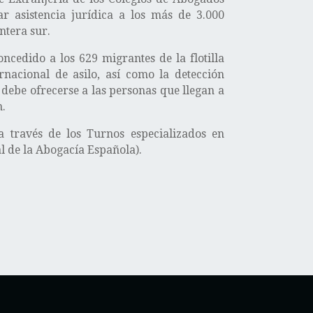
ar asistencia jurídica a los más de 3.000
ntera sur.
ncedido a los 629 migrantes de la flotilla
rnacional de asilo, así como la detección
debe ofrecerse a las personas que llegan a
n.
 través de los Turnos especializados en
l de la Abogacía Española).