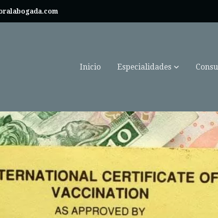
boralabogada.com
Inicio
Especialidades
Consul