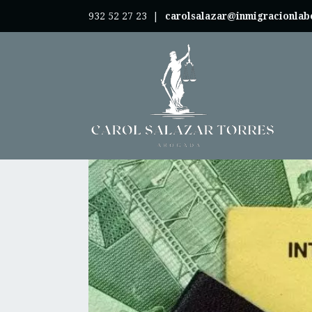
932 52 27 23
|
carolsalazar@inmigracionla