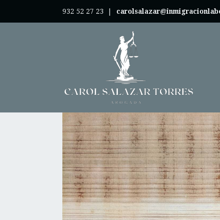
932 52 27 23
|
carolsalazar@inmigracionla