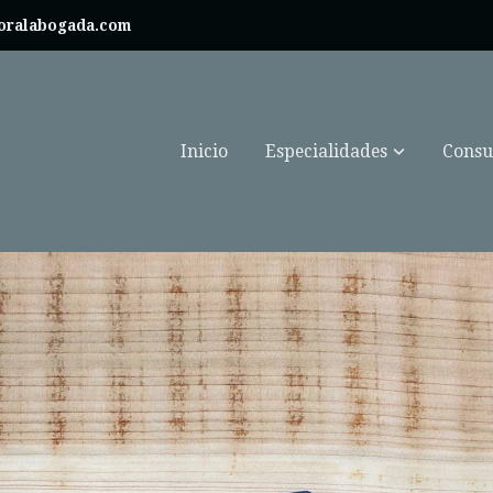
boralabogada.com
Inicio
Especialidades
Consul