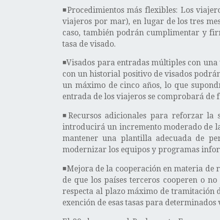
◾Procedimientos más flexibles: Los viajer
viajeros por mar), en lugar de los tres me
caso, también podrán cumplimentar y firm
tasa de visado.
◾Visados para entradas múltiples con una 
con un historial positivo de visados podr
un máximo de cinco años, lo que supondr
entrada de los viajeros se comprobará de f
◾Recursos adicionales para reforzar la s
introducirá un incremento moderado de la
mantener una plantilla adecuada de per
modernizar los equipos y programas informá
◾Mejora de la cooperación en materia de r
de que los países terceros cooperen o no
respecta al plazo máximo de tramitación de 
exención de esas tasas para determinados v