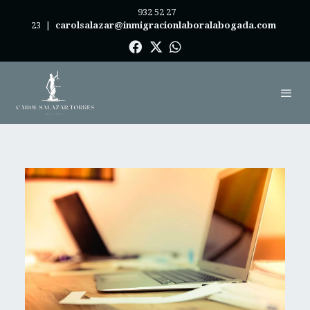
932 52 27
23
|
carolsalazar@inmigracionlaboralabogada.com