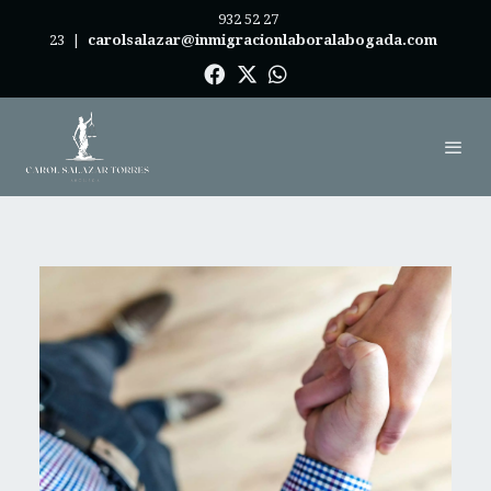
932 52 27
23
|
carolsalazar@inmigracionlaboralabogada.com