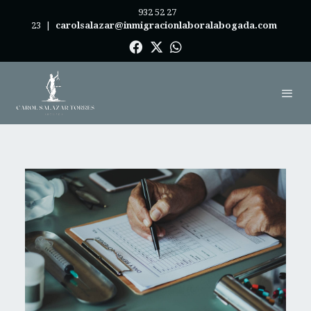
932 52 27
23
|
carolsalazar@inmigracionlaboralabogada.com